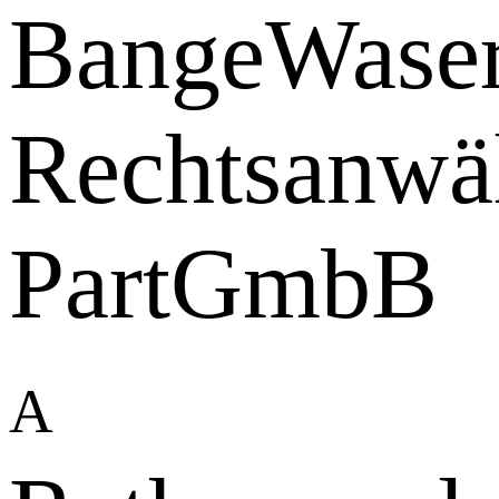
BangeWaser
Rechtsanwä
PartGmbB
A