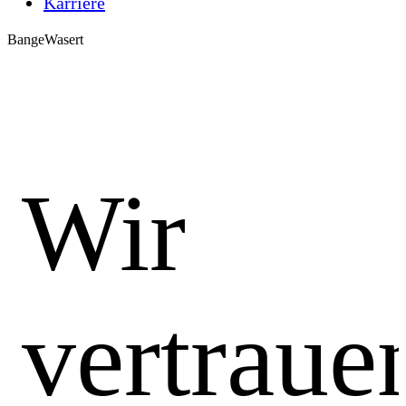
Karriere
BangeWasert
Wir
vertraue