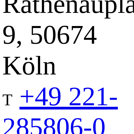
Rathenaupla
9, 50674
Köln
+49 221-
T
285806-0